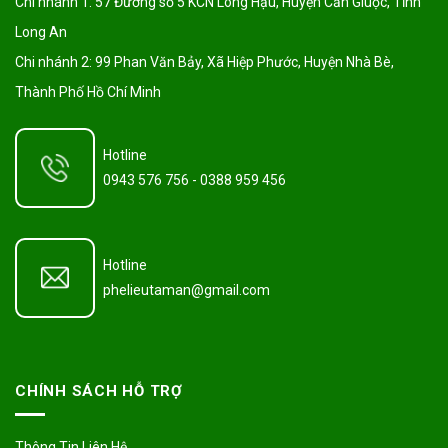
Chi nhánh 1:
57 Đường số 5 KCN Long Hậu, Huyện Cần Giuộc, Tỉnh
Long An
Chi nhánh 2:
99 Phan Văn Bảy, Xã Hiệp Phước, Huyện Nhà Bè,
Thành Phố Hồ Chí Minh
Hotline
0943 576 756
-
0388 959 456
Hotline
phelieutaman@gmail.com
CHÍNH SÁCH HỖ TRỢ
Thông Tin Liên Hệ